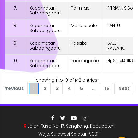
7.
Kecamatan
Pallimae
FITRIANI, S.Sos
Sabbangparu
8.
Kecamatan
Mallusesalo
TANTU
Sabbangparu
9.
Kecamatan
Pasaka
BALLI
Sabbangparu
RAWANG
10.
Kecamatan
Tadangpalie
Hj. St. MARIKA
Sabbangparu
Showing 1 to 10 of 142 entries
Previous
1
2
3
4
5
…
15
Next
Jalan Rusa No. 17, Sengkang, Kabupaten
Wajo, Sulawesi Selatan 90911