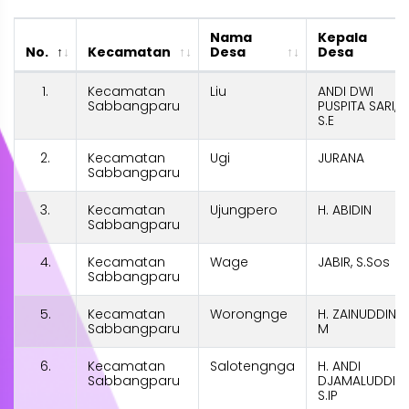
Nama
Kepala
No.
Kecamatan
Desa
Desa
1.
Kecamatan
Liu
ANDI DWI
Sabbangparu
PUSPITA SARI,
S.E
2.
Kecamatan
Ugi
JURANA
Sabbangparu
3.
Kecamatan
Ujungpero
H. ABIDIN
Sabbangparu
4.
Kecamatan
Wage
JABIR, S.Sos
Sabbangparu
5.
Kecamatan
Worongnge
H. ZAINUDDIN.
Sabbangparu
M
6.
Kecamatan
Salotengnga
H. ANDI
Sabbangparu
DJAMALUDDIN,
S.IP