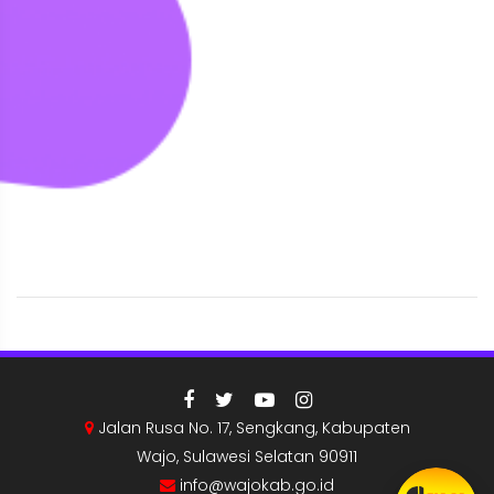
Jalan Rusa No. 17, Sengkang, Kabupaten
Wajo, Sulawesi Selatan 90911
info@wajokab.go.id