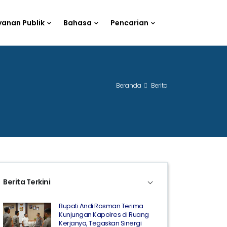
yanan Publik
Bahasa
Pencarian
Beranda
Berita
Berita Terkini
Bupati Andi Rosman Terima
Kunjungan Kapolres di Ruang
Kerjanya, Tegaskan Sinergi