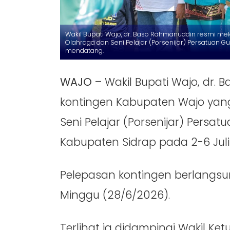
Wakil Bupati Wajo, dr. Baso Rahmanuddin resmi me
Olahraga dan Seni Pelajar (Porsenijar) Persatuan Gu
mendatang.
WAJO
– Wakil Bupati Wajo, dr.
kontingen Kabupaten Wajo yang
Seni Pelajar (Porsenijar) Persat
Kabupaten Sidrap pada 2-6 Jul
Pelepasan kontingen berlangsu
Minggu (28/6/2026).
Terlihat ia didampingi Wakil Ke