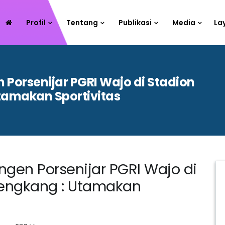
Profil
Tentang
Publikasi
Media
La
Porsenijar PGRI Wajo di Stadion
tamakan Sportivitas
gen Porsenijar PGRI Wajo di
Sengkang : Utamakan