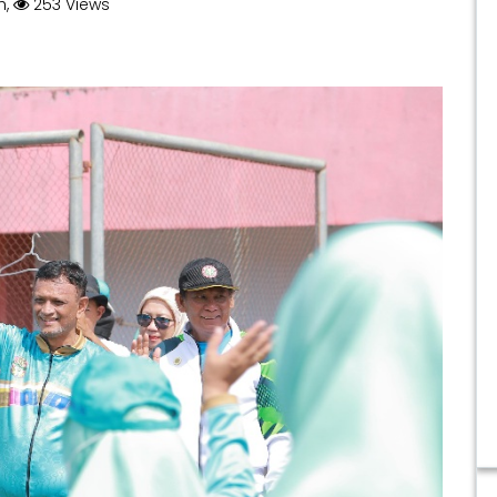
h,
253 Views