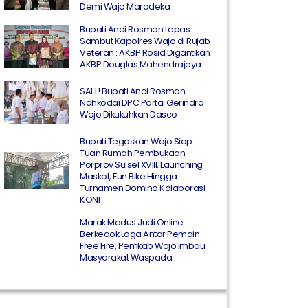
Demi Wajo Maradeka
Bupati Andi Rosman Lepas
Sambut Kapolres Wajo di Rujab
Veteran : AKBP Rosid Digantikan
AKBP Douglas Mahendrajaya
SAH ! Bupati Andi Rosman
Nahkodai DPC Partai Gerindra
Wajo Dikukuhkan Dasco
Bupati Tegaskan Wajo Siap
Tuan Rumah Pembukaan
Porprov Sulsel XVIII, Launching
Maskot, Fun Bike Hingga
Turnamen Domino Kolaborasi
KONI
Marak Modus Judi Online
Berkedok Laga Antar Pemain
Free Fire, Pemkab Wajo Imbau
Masyarakat Waspada