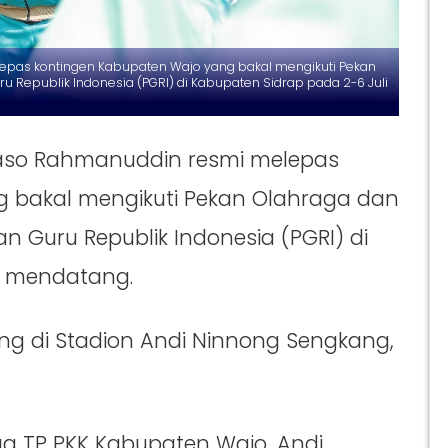
lepas kontingen Kabupaten Wajo yang bakal mengikuti Pekan
ru Republik Indonesia (PGRI) di Kabupaten Sidrap pada 2-6 Juli
 Baso Rahmanuddin resmi melepas
 bakal mengikuti Pekan Olahraga dan
uan Guru Republik Indonesia (PGRI) di
i mendatang.
ng di Stadion Andi Ninnong Sengkang,
tua TP PKK Kabupaten Wajo, Andi